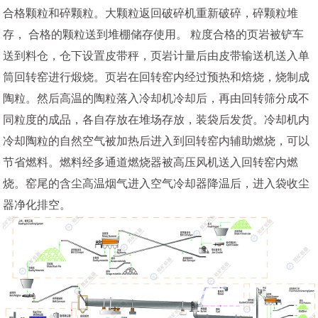
合格颗粒和碎颗粒。大颗粒返回破碎机重新破碎，碎颗粒堆
存， 合格的颗粒送到堆棚储存使用。 粒度合格的页岩被铲车
送到料仓，仓下设置皮带秤，页岩计量后由皮带输送机送入单
筒回转窑进行煅烧。页岩在回转窑内经过预热和焙烧，烧制成
陶粒。然后高温的陶粒落入冷却机冷却后，再由回转筛分成不
同粒度的成品，各自存放在堆场存放，装袋后发货。冷却机内
冷却陶粒的自然空气被加热后进入到回转窑内辅助燃烧，可以
节省燃料。燃料经多通道燃烧器被高压风机送入回转窑内燃
烧。窑尾的含尘高温烟气进入空气冷却器降温后，进入袋收尘
器净化排空。