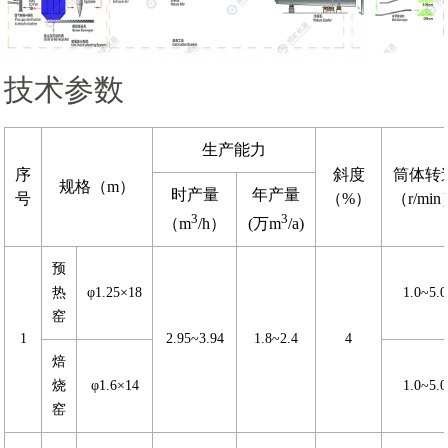
技术参数
生产能力
序
斜度
筒体转
规格（m）
时产量
年产量
号
（%）
（r/mi
3
3
（m
/h）
(万m
/a)
预
热
φ1.25×18
1.0~5.0
窑
1
2.95~3.94
1.8~2.4
4
焙
烧
φ1.6×14
1.0~5.0
窑